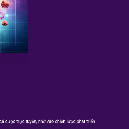
á cược trực tuyến, nhờ vào chiến lược phát triển