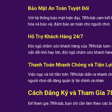
Bảo Mật An Toàn Tuyệt Đối
Với hệ thống bảo mật hiện đại, 789club cam kết b
hóa và bảo vệ, đảm bảo an toàn cho người chơi.
Hỗ Trợ Khách Hàng 24/7
Đội ngũ chăm sóc khách hàng của 789club luôn sẵn
vấn đề nhỏ hay lớn, đội ngũ chăm sóc khách hàng
Thanh Toán Nhanh Chóng và Tiện Lợ
Việc nạp và rút tiền trên 789club diễn ra nhanh 
người chơi dễ dàng quản lý tài chính cá nhân.
Cách Đăng Ký và Tham Gia 7
Để tham gia 789club, bạn chỉ cần làm theo các 