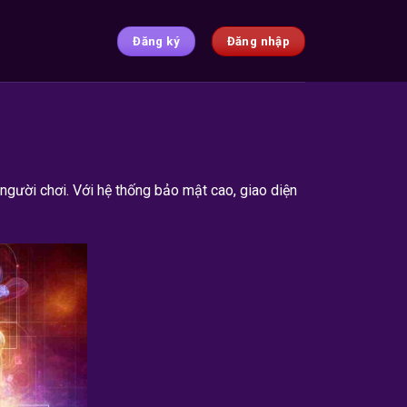
Đăng ký
Đăng nhập
người chơi. Với hệ thống bảo mật cao, giao diện