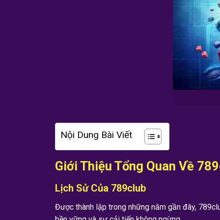
Nội Dung Bài Viết
Giới Thiệu Tổng Quan Về 789
Lịch Sử Của 789club
Được thành lập trong những năm gần đây, 789club 
bền vững và sự cải tiến không ngừng.