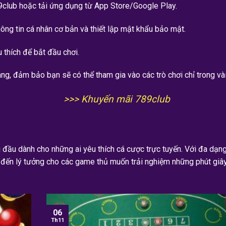
9club hoặc tải ứng dụng từ App Store/Google Play.
ông tin cá nhân cơ bản và thiết lập mật khẩu bảo mật.
 thích để bắt đầu chơi.
g, đảm bảo bạn sẽ có thể tham gia vào các trò chơi chỉ trong vài
>>> Khuyến mãi 789club
 đầu dành cho những ai yêu thích cá cược trực tuyến. Với đa dạng 
ến lý tưởng cho các game thủ muốn trải nghiệm những phút giây gi
06
Th11