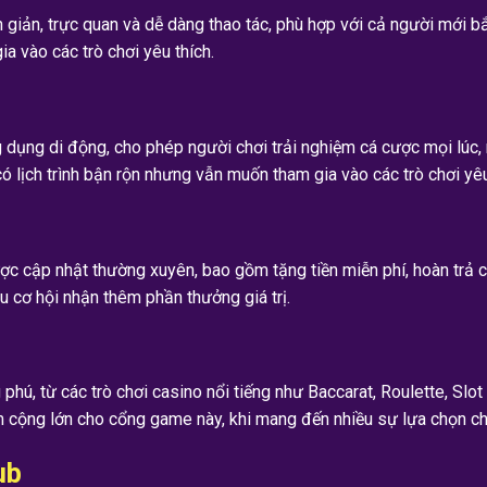
iản, trực quan và dễ dàng thao tác, phù hợp với cả người mới bắ
a vào các trò chơi yêu thích.
dụng di động, cho phép người chơi trải nghiệm cá cược mọi lúc, mọ
 có lịch trình bận rộn nhưng vẫn muốn tham gia vào các trò chơi yêu
ợc cập nhật thường xuyên, bao gồm tặng tiền miễn phí, hoàn trả c
u cơ hội nhận thêm phần thưởng giá trị.
hú, từ các trò chơi casino nổi tiếng như Baccarat, Roulette, Slo
ểm cộng lớn cho cổng game này, khi mang đến nhiều sự lựa chọn c
ub