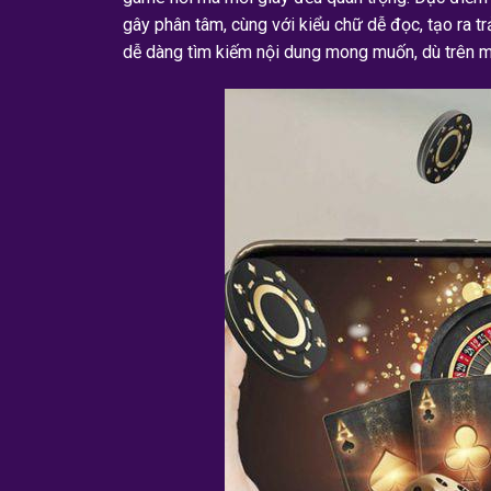
gây phân tâm, cùng với kiểu chữ dễ đọc, tạo ra t
dễ dàng tìm kiếm nội dung mong muốn, dù trên má