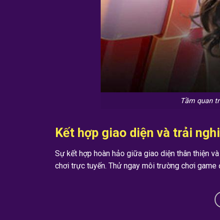
Tầm quan trọ
Kết hợp giao diện và trải ng
Sự kết hợp hoàn hảo giữa giao diện thân thiện và 
chơi trực tuyến. Thử ngay môi trường chơi game