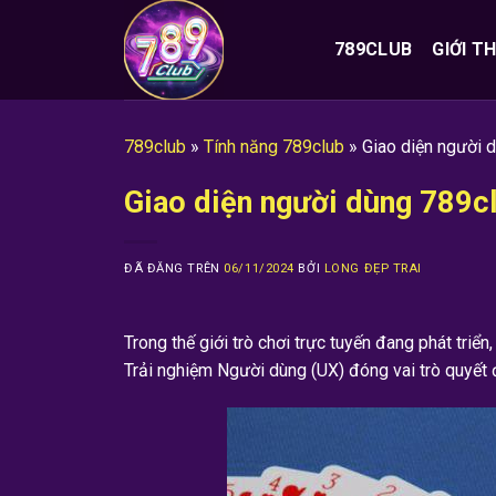
Chuyển
đến
789CLUB
GIỚI T
nội
dung
789club
»
Tính năng 789club
»
Giao diện người 
Giao diện người dùng 789c
ĐÃ ĐĂNG TRÊN
06/11/2024
BỞI
LONG ĐẸP TRAI
Trong thế giới trò chơi trực tuyến đang phát triển
Trải nghiệm Người dùng (UX) đóng vai trò quyết đị