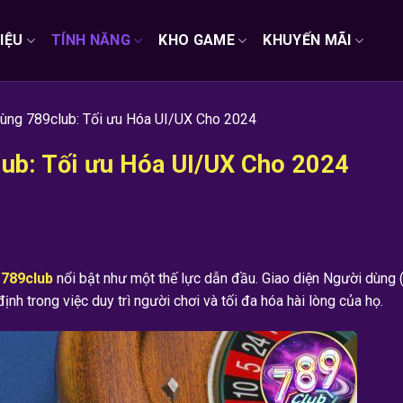
HIỆU
TÍNH NĂNG
KHO GAME
KHUYẾN MÃI
dùng 789club: Tối ưu Hóa UI/UX Cho 2024
lub: Tối ưu Hóa UI/UX Cho 2024
,
789club
nổi bật như một thế lực dẫn đầu. Giao diện Người dùng (
nh trong việc duy trì người chơi và tối đa hóa hài lòng của họ.