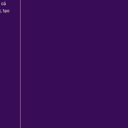
 cả
, tạo