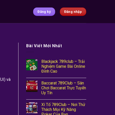
Đăng ký
Đăng nhập
Bài Viết Mới Nhất
Blackjack 789club – Trải
Nghiệm Game Bài Online
Đỉnh Cao
UI) và
Baccarat 789Club – Sân
Chơi Baccarat Trực Tuyến
Uy Tín
Xì Tố 789Club – Nơi Thử
Thách Mọi Kỹ Năng
Poker Của Bạn