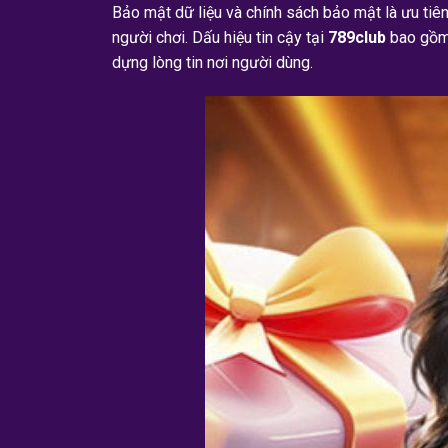
Bảo mật dữ liệu và chính sách bảo mật là ưu ti
người chơi. Dấu hiệu tin cậy tại
789club
bao gồm 
dựng lòng tin nơi người dùng.