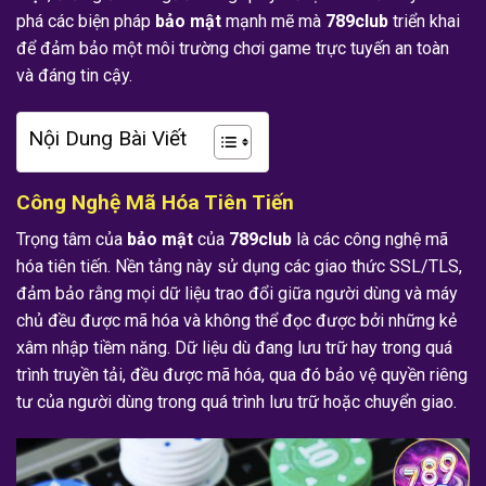
phá các biện pháp
bảo mật
mạnh mẽ mà
789club
triển khai
để đảm bảo một môi trường chơi game trực tuyến an toàn
và đáng tin cậy.
Nội Dung Bài Viết
Công Nghệ Mã Hóa Tiên Tiến
Trọng tâm của
bảo mật
của
789club
là các công nghệ mã
hóa tiên tiến. Nền tảng này sử dụng các giao thức SSL/TLS,
đảm bảo rằng mọi dữ liệu trao đổi giữa người dùng và máy
chủ đều được mã hóa và không thể đọc được bởi những kẻ
xâm nhập tiềm năng. Dữ liệu dù đang lưu trữ hay trong quá
trình truyền tải, đều được mã hóa, qua đó bảo vệ quyền riêng
tư của người dùng trong quá trình lưu trữ hoặc chuyển giao.