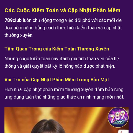
Các Cuộc Kiểm Toán và Cập Nhật Phần Mềm
789club
luôn chủ động trong việc đối phó với các mối đe
dọa tiềm năng bằng cách thực hiện kiểm toán và cập nhật
thường xuyên.
Tầm Quan Trọng của Kiểm Toán Thường Xuyên
Những cuộc kiểm toán này đánh giá tính toàn vẹn của hệ
thống và giải quyết bất kỳ lỗ hổng nào được phát hiện.
Vai Trò của Cập Nhật Phần Mềm trong Bảo Mật
Hơn nữa, cập nhật phần mềm thường xuyên đảm bảo rằng
ứng dụng tuân thủ những giao thức an ninh mạng mới nhất.