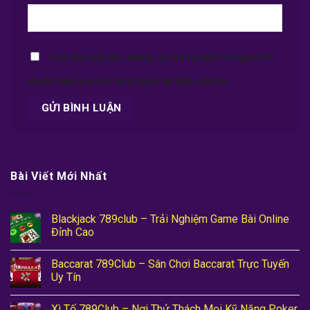
Lưu tên của tôi, email, và trang web trong trình
duyệt này cho lần bình luận kế tiếp của tôi.
Bài Viết Mới Nhất
Blackjack 789club – Trải Nghiệm Game Bài Online
Đỉnh Cao
Baccarat 789Club – Sân Chơi Baccarat Trực Tuyến
Uy Tín
Xì Tố 789Club – Nơi Thử Thách Mọi Kỹ Năng Poker