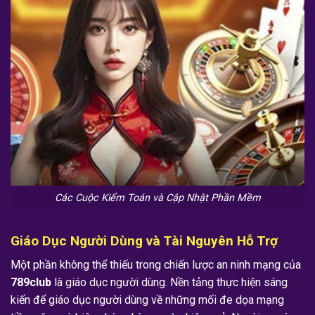
Các Cuộc Kiểm Toán và Cập Nhật Phần Mềm
Giáo Dục Người Dùng và Tài Nguyên Hỗ Trợ
Một phần không thể thiếu trong chiến lược an ninh mạng của
789club
là giáo dục người dùng. Nền tảng thực hiện sáng
kiến để giáo dục người dùng về những mối đe dọa mạng