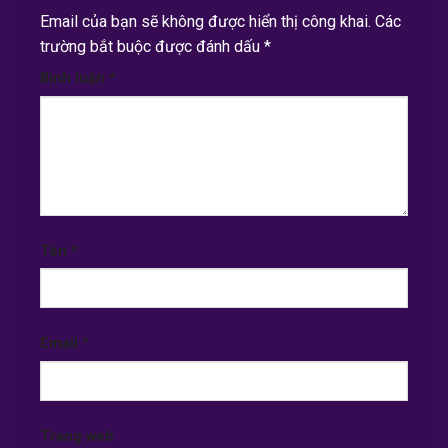
Email của bạn sẽ không được hiển thị công khai.
Các
trường bắt buộc được đánh dấu
*
Bình luận
*
Tên
*
Email
*
Trang web