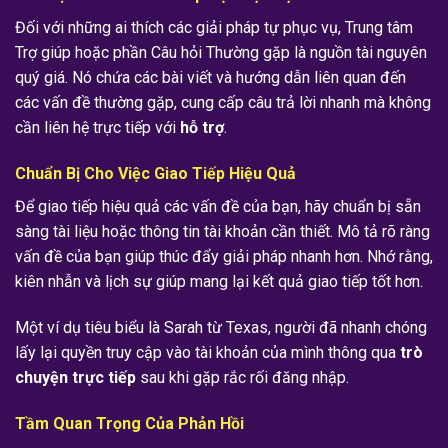
Đối với những ai thích các giải pháp tự phục vụ, Trung tâm
Trợ giúp hoặc phần Câu hỏi Thường gặp là nguồn tài nguyên
quý giá. Nó chứa các bài viết và hướng dẫn liên quan đến
các vấn đề thường gặp, cung cấp câu trả lời nhanh mà không
cần liên hệ trực tiếp với
hỗ trợ
.
Chuẩn Bị Cho Việc Giao Tiếp Hiệu Quả
Để giao tiếp hiệu quả các vấn đề của bạn, hãy chuẩn bị sẵn
sàng tài liệu hoặc thông tin tài khoản cần thiết. Mô tả rõ ràng
vấn đề của bạn giúp thúc đẩy giải pháp nhanh hơn. Nhớ rằng,
kiên nhẫn và lịch sự giúp mang lại kết quả giao tiếp tốt hơn.
Một ví dụ tiêu biểu là Sarah từ Texas, người đã nhanh chóng
lấy lại quyền truy cập vào tài khoản của mình thông qua
trò
chuyện trực tiếp
sau khi gặp rắc rối đăng nhập.
Tầm Quan Trọng Của Phản Hồi