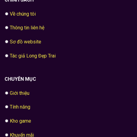
✹
Về chúng tôi
✹
Thông tin liên hệ
✹
Sơ đồ website
✹
Tác giả Long Đẹp Trai
CHUYÊN MỤC
✹
Giới thiệu
✹
Tính năng
✹
Kho game
✹
Khuyến mãi