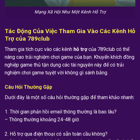
Mạng Xã Hội Như Một Kênh Hỗ Trợ
Tác Động Của Việc Tham Gia Vào Các Kênh Hỗ
Trợ của 789club
Tham gia tích cực vào các kênh
hỗ trợ
của 789club có thể
nâng cao trải nghiệm chơi game của bạn. Khuyến khích đồng
nghiệp game thủ tận dụng các tài nguyên này để có trải
nghiệm chơi game tuyệt vời không gì sánh bằng.
Câu Hỏi Thường Gặp
Dưới đây là một số câu hỏi thường gặp để tham khảo nhanh:
1. Thời gian phản hồi email thông thường là bao lâu?
– Thông thường khoảng 24-48 giờ.
2. Hỗ trợ qua điện thoại có sẵn toàn cầu không?