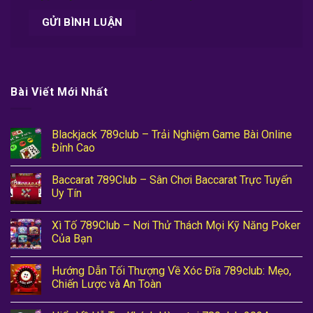
Bài Viết Mới Nhất
Blackjack 789club – Trải Nghiệm Game Bài Online
Đỉnh Cao
Baccarat 789Club – Sân Chơi Baccarat Trực Tuyến
Uy Tín
Xì Tố 789Club – Nơi Thử Thách Mọi Kỹ Năng Poker
Của Bạn
Hướng Dẫn Tối Thượng Về Xóc Đĩa 789club: Mẹo,
Chiến Lược và An Toàn