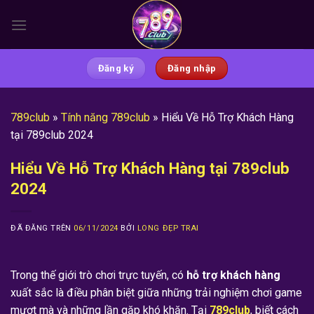
Chuyển
đến
nội
dung
Đăng ký
Đăng nhập
789club
»
Tính năng 789club
»
Hiểu Về Hỗ Trợ Khách Hàng
tại 789club 2024
Hiểu Về Hỗ Trợ Khách Hàng tại 789club
2024
ĐÃ ĐĂNG TRÊN
06/11/2024
BỞI
LONG ĐẸP TRAI
Trong thế giới trò chơi trực tuyến, có
hỗ trợ khách hàng
xuất sắc là điều phân biệt giữa những trải nghiệm chơi game
mượt mà và những lần gặp khó khăn. Tại
789club
, biết cách