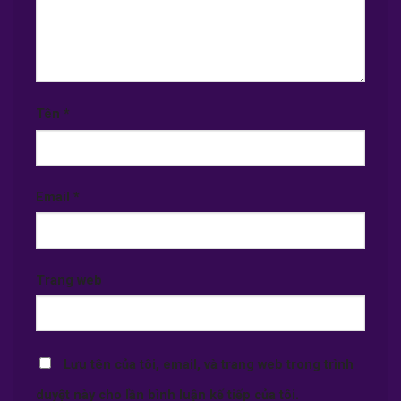
Tên
*
Email
*
Trang web
Lưu tên của tôi, email, và trang web trong trình
duyệt này cho lần bình luận kế tiếp của tôi.