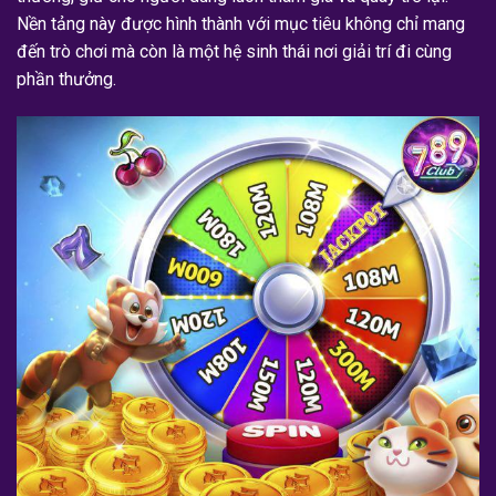
Nền tảng này được hình thành với mục tiêu không chỉ mang
đến trò chơi mà còn là một hệ sinh thái nơi giải trí đi cùng
phần thưởng.