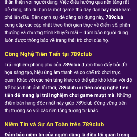
thân thiện với người dùng. Việc điều hướng qua nền tảng rất
dễ dàng, cho dù bạn là một game thủ dày dạn hay mới khám
phá lần đầu. Bên cạnh sự dễ dàng sử dụng này,
789club
cung cấp các cập nhật theo thời gian thực về điểm số, phần
thưởng và chương trình khuyến mãi – đảm bảo người dùng
luôn được thông báo về trạng thái trò chơi của họ.
Công Nghệ Tiên Tiến tại 789club
Trải nghiệm phong phú của
789club
được thúc đẩy bởi đồ
họa sáng tạo, hiệu ứng âm thanh và cơ chế trò chơi trực
quan. Khác với các nền tảng khác có thể gặp khó khăn với độ
trễ hoặc hình ảnh lỗi thời,
789club ưu tiên công nghệ tiên
tiến để mang lại trải nghiệm chơi game mượt mà.
Những
điểm bán hàng độc nhất này giúp 789club đứng vững trên
thị trường so với các nền tảng tương tự khác.
Niềm Tin và Sự An Toàn trên 789club
Đảm bảo niềm tin của người dùng là điều tối quan trọng