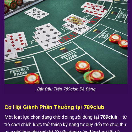
Bắt Đầu Trên 789club Dễ Dàng
Cơ Hội Giành Phần Thưởng tại 789club
Một loạt lựa chọn đang chờ đợi người dùng tại
789club
– từ
trò chơi chiến lược thử thách kỹ năng tư duy đến trò chơi thư
giãn phù hợp cho giải trí. Sự đa dạng này đảm bảo tất cả