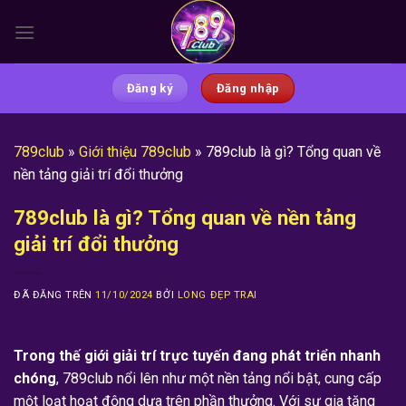
Chuyển
đến
nội
dung
Đăng ký
Đăng nhập
789club
»
Giới thiệu 789club
»
789club là gì? Tổng quan về
nền tảng giải trí đổi thưởng
789club là gì? Tổng quan về nền tảng
giải trí đổi thưởng
ĐÃ ĐĂNG TRÊN
11/10/2024
BỞI
LONG ĐẸP TRAI
Trong thế giới giải trí trực tuyến đang phát triển nhanh
chóng
, 789club nổi lên như một nền tảng nổi bật, cung cấp
một loạt hoạt động dựa trên phần thưởng. Với sự gia tăng