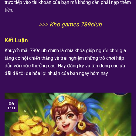
trực tiếp vào tài khoản của bạn mà không cần phải nạp thêm
tiền.
>>> Kho games 789club
Kết Luận
Khuyến mãi 789club chính là chìa khóa giúp người chơi gia
tăng cơ hội chiến thắng và trải nghiệm những trò chơi hấp
dẫn với mức thưởng cao. Hãy đăng ký và tận dụng các ưu
đãi để tối đa hóa lợi nhuận của bạn ngay hôm nay.
06
Th11