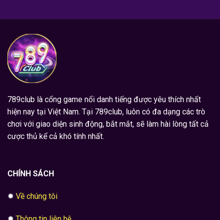
789club là cổng game nổi danh tiếng được yêu thích nhất
hiện nay tại Việt Nam. Tại 789club, luôn có đa dạng các trò
chơi với giao diện sinh động, bắt mắt, sẽ làm hài lòng tất cả
cược thủ kể cả khó tính nhất.
CHÍNH SÁCH
✹
Về chúng tôi
✹
Thông tin liên hệ