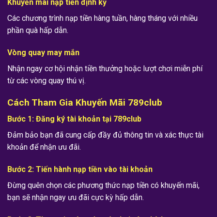
Khuyến mãi nạp tiền định kỳ
Các chương trình nạp tiền hàng tuần, hàng tháng với nhiều
phần quà hấp dẫn.
Vòng quay may mắn
Nhận ngay cơ hội nhận tiền thưởng hoặc lượt chơi miễn phí
từ các vòng quay thú vị.
Cách Tham Gia Khuyến Mãi 789club
Bước 1: Đăng ký tài khoản tại 789club
Đảm bảo bạn đã cung cấp đầy đủ thông tin và xác thực tài
khoản để nhận ưu đãi.
Bước 2: Tiến hành nạp tiền vào tài khoản
Đừng quên chọn các phương thức nạp tiền có khuyến mãi,
bạn sẽ nhận ngay ưu đãi cực kỳ hấp dẫn.