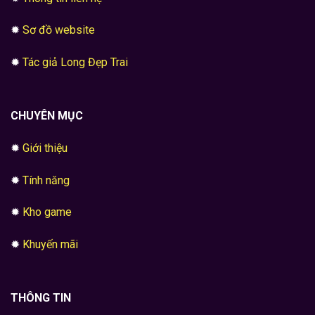
✹
Sơ đồ website
✹
Tác giả Long Đẹp Trai
CHUYÊN MỤC
✹
Giới thiệu
✹
Tính năng
✹
Kho game
✹
Khuyến mãi
THÔNG TIN