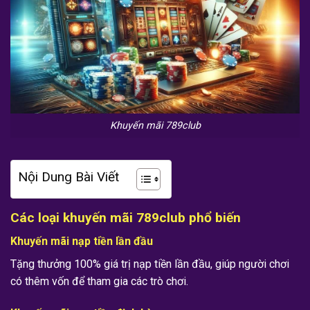
Khuyến mãi 789club
Nội Dung Bài Viết
Các loại khuyến mãi 789club phổ biến
Khuyến mãi nạp tiền lần đầu
Tặng thưởng 100% giá trị nạp tiền lần đầu, giúp người chơi
có thêm vốn để tham gia các trò chơi.