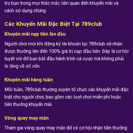
trợ bạn trong mọi thắc mắc liên quan đến khuyến mãi và
cách sử dụng chúng.
Các Khuyến Mãi Đặc Biệt Tại 789club
Khuyến mãi nạp tiền lần đầu
Người chơi mới khi đăng ký tài khoản tại 789club sẽ nhận
được thưởng lên đến 100% giá trị nạp đầu tiên. Đây là cơ hội
tuyệt vời để bạn bắt đầu hành trình cá cược mà không phải
lo lắng về số vốn.
Khuyến mãi hàng tuần
Mỗi tuần, 789club thường xuyên tổ chức các khuyến mãi đặc
biệt cho người chơi, bao gồm các lượt chơi miễn phí hoặc
tiền thưởng khuyến mãi.
Vòng quay may mắn
Tham gia vòng quay may mắn để có cơ hội nhận tiền thưởng