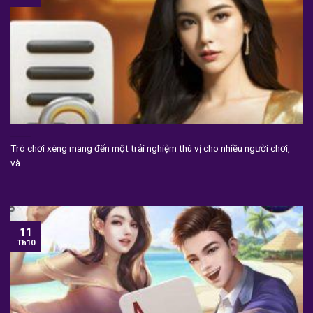
Trò chơi xèng mang đến một trải nghiệm thú vị cho nhiều người chơi,
và...
11
Th10