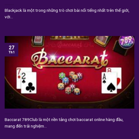
Blackjack là một trong những trò chơi bài nổi tiếng nhất trên thế giới,
với...
27
Th1
Baccarat 789Club là một nền tảng chơi baccarat online hàng đầu,
mang đến trải nghiệm...