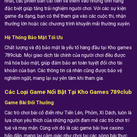
nhất, các phiên bản cải tiến và thêm vào những tính năng
đặc biệt giúp tăng trải nghiệm người chơi. Với các sự kiện
game đa dạng, bạn có thể tham gia vào các cuộc thi, nhận
thưởng lớn hoặc các chương trình khuyến mãi thường xuyên.
Hệ Thống Bảo Mật Tối Ưu
Chất lượng và độ bảo mật là yếu tố hàng đầu tại Kho games
789club. Mọi giao dịch tài chính của người chơi đều được
mã hóa bảo mật, giúp đảm bảo an toàn tuyệt đối cho tài
khoản của bạn. Các thông tin cá nhân cũng được bảo vệ
nghiêm ngặt, mang lại sự yên tâm khi tham gia.
Các Loại Game Nổi Bật Tại Kho Games 789club
Game Bài Đổi Thưởng
Các trò chơi bài cổ điển như Tiến Lên, Phỏm, Xì Dách, luôn là
lựa chọn yêu thích của những người đam mê các trò chơi trí
tuệ và may mắn. Cùng với đó là các game bài live casino
hấp dẫn, mang lại cảm giác như chơi tại các sòng bài thực