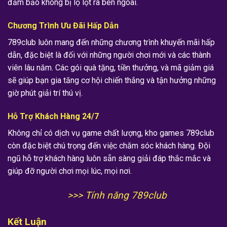
đảm bảo không bị lộ lọt ra bên ngoài.
Chương Trình Ưu Đãi Hấp Dẫn
789club luôn mang đến những chương trình khuyến mãi hấp
dẫn, đặc biệt là đối với những người chơi mới và các thành
viên lâu năm. Các gói quà tặng, tiền thưởng, và mã giảm giá
sẽ giúp bạn gia tăng cơ hội chiến thắng và tận hưởng những
giờ phút giải trí thú vị.
Hỗ Trợ Khách Hàng 24/7
Không chỉ có dịch vụ game chất lượng, kho games 789club
còn đặc biệt chú trọng đến việc chăm sóc khách hàng. Đội
ngũ hỗ trợ khách hàng luôn sẵn sàng giải đáp thắc mắc và
giúp đỡ người chơi mọi lúc, mọi nơi.
>>> Tính năng 789club
Kết Luận