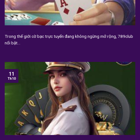
Trong thế giới cờ bạc trực tuyến đang không ngừng mở rộng, 789club
nổi bật...
11
Th10