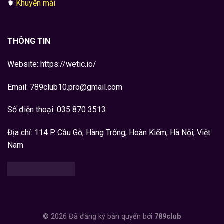
✹
Khuyến mãi
THÔNG TIN
Website: https://wetic.io/
Email:
789club10.pro@gmail.com
Số điện thoại: 035 870 3513
Địa chỉ: 114 P. Cầu Gỗ, Hàng Trống, Hoàn Kiếm, Hà Nội, Việt
Nam
© 2026 Đã đăng ký bản quyển bởi
789club