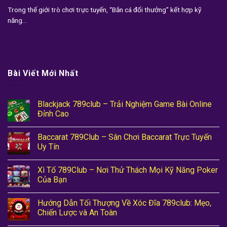
Trong thế giới trò chơi trực tuyến, “Bắn cá đổi thưởng” kết hợp kỹ
năng...
Bài Viết Mới Nhất
Blackjack 789club – Trải Nghiệm Game Bài Online
Đỉnh Cao
Baccarat 789Club – Sân Chơi Baccarat Trực Tuyến
Uy Tín
Xì Tố 789Club – Nơi Thử Thách Mọi Kỹ Năng Poker
Của Bạn
Hướng Dẫn Tối Thượng Về Xóc Đĩa 789club: Mẹo,
Chiến Lược và An Toàn