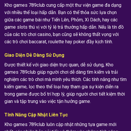
Kho games 789club cung cấp một thư viện game đa dạng
với nhiều thể loại hấp dẫn. Bạn có thể thỏa sức lựa chọn
giữa các game bài như Tiến Lên, Phỏm, Xì Dách, hay các
game slots thú vị với tỷ lệ trả thưởng hấp dẫn. Nếu là tín đồ
của các trò chơi casino, bạn cũng sẽ không thất vọng với
các trò chơi baccarat, roulette hay poker đầy kịch tính.
Giao Diện Dễ Dàng Sử Dụng
Được thiết kế với giao diện trực quan, dễ sử dụng, Kho
games 789club giúp người chơi dễ dàng tìm kiếm và trải
nghiệm các trò chơi mà mình yêu thích. Các tính năng như tìm
kiếm game, lọc theo thể loại hay tham gia sự kiện diễn ra
trong game được bố trí hợp lý, giúp người chơi tiết kiệm thời
gian và tập trung vào việc tận hưởng game.
Tính Năng Cập Nhật Liên Tục
Kho games 789club luôn cập nhật những tựa game mới