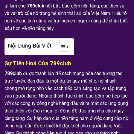
gì làm cho
789club
nổi bật, bao gồm nền tảng, các dịch vụ
và vai trò của nó trong hệ sinh thái số của Việt Nam. Hiểu rõ
hơn về các tính năng và trải nghiệm người dùng để nhận biết
sâu hơn về nền tảng này.
Nội Dung Bài Viết
Sự Tiến Hoá Của 789club
789club
được thành lập để cách mạng hóa các tương tác
trực tuyến. Ban đầu là một dự án quy mô nhỏ, nó nhanh
chóng mở rộng nhờ vào cách tiếp cận sáng tạo và tập trung
vào người dùng. Những thành tựu chính bao gồm sự hợp tác
với các công ty công nghệ hàng đầu và ra mắt các ứng dụng
thân thiện với điện thoại di động để đáp ứng nhu cầu ngày
càng tăng. Sự hấp dẫn của nền tảng nằm ở việc cung cấp nội
dung hấp dẫn được thiết kế đặc biệt cho người dùng Việt
Nam. Sự thành công liên tục được gán cho sự thích nghi