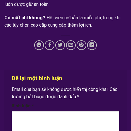
luôn được giữ an toàn.
Có mất phí không?
Hội viên cơ bản là miễn phí, trong khi
các tùy chọn cao cấp cung cấp thêm lợi ích.
Để lại một bình luận
Email của bạn sẽ không được hiển thị công khai.
Các
trường bắt buộc được đánh dấu
*
Bình luận
*