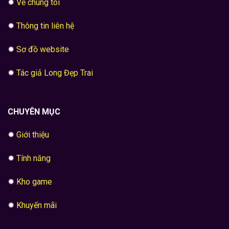
✹
Về chúng tôi
✹
Thông tin liên hệ
✹
Sơ đồ website
✹
Tác giả Long Đẹp Trai
CHUYÊN MỤC
✹
Giới thiệu
✹
Tính năng
✹
Kho game
✹
Khuyến mãi