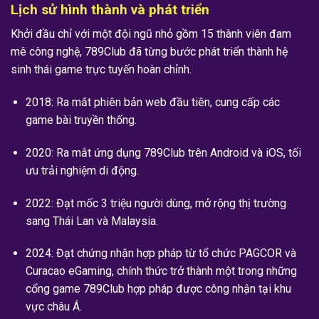
Lịch sử hình thành và phát triển
Khởi đầu chỉ với một đội ngũ nhỏ gồm 15 thành viên đam
mê công nghệ, 789Club đã từng bước phát triển thành hệ
sinh thái game trực tuyến hoàn chỉnh.
2018: Ra mắt phiên bản web đầu tiên, cung cấp các
game bài truyền thống.
2020: Ra mắt ứng dụng 789Club trên Android và iOS, tối
ưu trải nghiệm di động.
2022: Đạt mốc 3 triệu người dùng, mở rộng thị trường
sang Thái Lan và Malaysia.
2024: Đạt chứng nhận hợp pháp từ tổ chức PAGCOR và
Curacao eGaming, chính thức trở thành một trong những
cổng game 789Club hợp pháp được công nhận tại khu
vực châu Á.