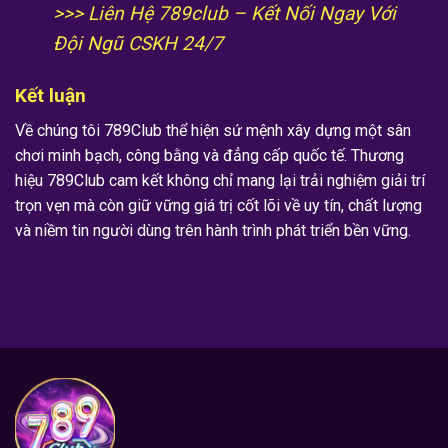
>>> Liên Hệ 789club – Kết Nối Ngay Với
Đội Ngũ CSKH 24/7
Kết luận
Về chúng tôi 789Club thể hiện sứ mệnh xây dựng một sân
chơi minh bạch, công bằng và đẳng cấp quốc tế. Thương
hiệu 789Club cam kết không chỉ mang lại trải nghiệm giải trí
trọn vẹn mà còn giữ vững giá trị cốt lõi về uy tín, chất lượng
và niềm tin người dùng trên hành trình phát triển bền vững.