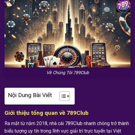
Về Chúng Tôi 789Club
Nội Dung Bài Viết
Giới thiệu tổng quan về 789Club
Ra mắt từ năm 2018, nhà cái 789Club nhanh chóng trở thành
biểu tượng uy tín trong lĩnh vực giải trí trực tuyến tại Việt