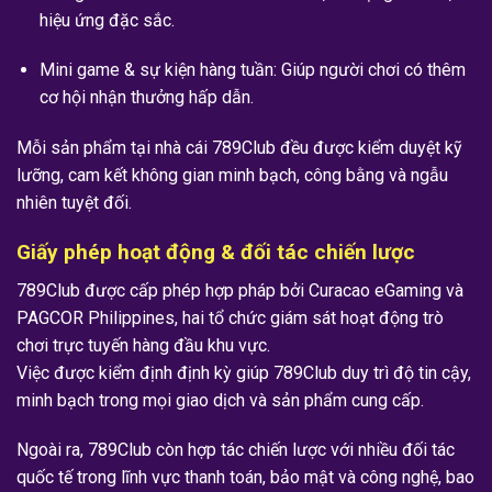
hiệu ứng đặc sắc.
Mini game & sự kiện hàng tuần: Giúp người chơi có thêm
cơ hội nhận thưởng hấp dẫn.
Mỗi sản phẩm tại nhà cái 789Club đều được kiểm duyệt kỹ
lưỡng, cam kết không gian minh bạch, công bằng và ngẫu
nhiên tuyệt đối.
Giấy phép hoạt động & đối tác chiến lược
789Club được cấp phép hợp pháp bởi Curacao eGaming và
PAGCOR Philippines, hai tổ chức giám sát hoạt động trò
chơi trực tuyến hàng đầu khu vực.
Việc được kiểm định định kỳ giúp 789Club duy trì độ tin cậy,
minh bạch trong mọi giao dịch và sản phẩm cung cấp.
Ngoài ra, 789Club còn hợp tác chiến lược với nhiều đối tác
quốc tế trong lĩnh vực thanh toán, bảo mật và công nghệ, bao