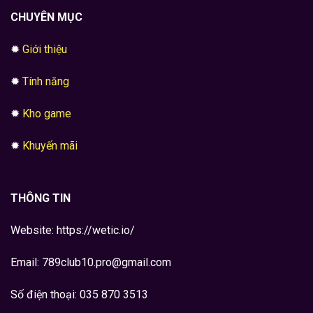
CHUYÊN MỤC
✹
Giới thiệu
✹
Tính năng
✹
Kho game
✹
Khuyến mãi
THÔNG TIN
Website: https://wetic.io/
Email:
789club10.pro@gmail.com
Số điện thoại: 035 870 3513